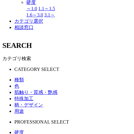
硬度
～1.0
1.1～1.5
1.6～3.0
3.1～
カテゴリ選択
相談窓口
SEARCH
カテゴリ検索
CATEGORY SELECT
種類
色
肌触り・質感・艶感
特殊加工
柄・デザイン
用途
PROFESSIONAL SELECT
硬度