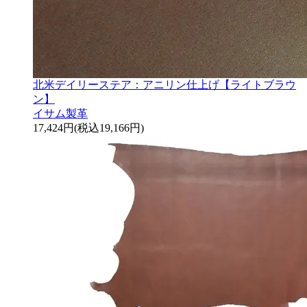
北米デイリーステア：アニリン仕上げ【ライトブラウ
ン】
イサム製革
17,424円(税込19,166円)