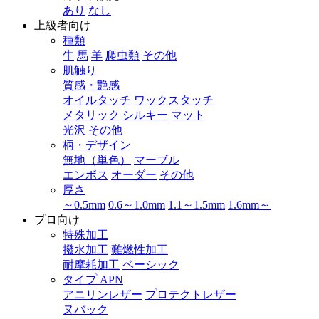
あり
なし
上級者向け
種類
牛
馬
羊
爬虫類
その他
肌触り
質感・艶感
オイルタッチ
ワックスタッチ
メタリック
シルキー
マット
光沢
その他
柄・デザイン
無地（単色）
マーブル
エンボス
オーダー
その他
厚さ
～0.5mm
0.6～1.0mm
1.1～1.5mm
1.6mm～
プロ向け
特殊加工
撥水加工
難燃性加工
耐摩耗加工
ベーシック
タイプ APN
アニリンレザー
プロテクトレザー
ヌバック