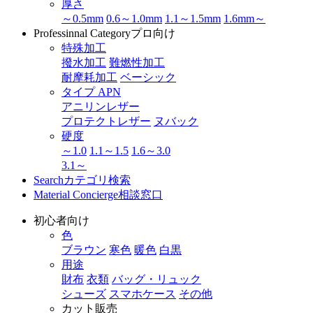
厚さ
～0.5mm
0.6～1.0mm
1.1～1.5mm
1.6mm～
Professinnal Category
プロ向け
特殊加工
撥水加工
難燃性加工
耐摩耗加工
ベーシック
タイプ APN
アニリンレザー
プロテクトレザー
ヌバック
硬度
～1.0
1.1～1.5
1.6～3.0
3.1～
Search
カテゴリ検索
Material Concierge
相談窓口
初心者向け
色
ブラウン
寒色
暖色
白黒
用途
財布
衣類
バッグ・リュック
シューズ
スマホケース
その他
カット販売