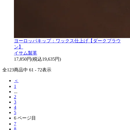
ヨーロッパキップ：ワックス仕上げ【ダークブラウ
ン】
イサム製革
17,850円(税込19,635円)
全
123
商品中
61 - 72
表示
＜
1
...
2
3
4
5
6
ページ目
7
8