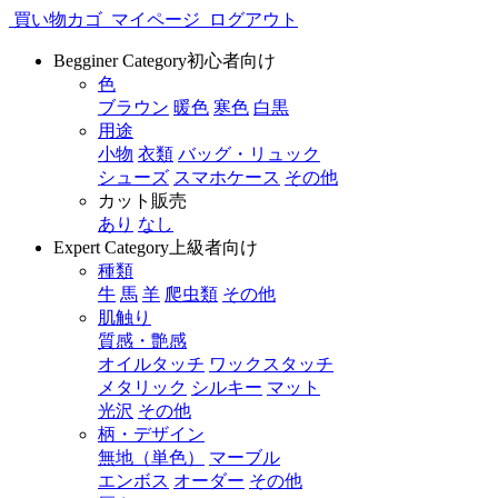
買い物カゴ
マイページ
ログアウト
Begginer Category
初心者向け
色
ブラウン
暖色
寒色
白黒
用途
小物
衣類
バッグ・リュック
シューズ
スマホケース
その他
カット販売
あり
なし
Expert Category
上級者向け
種類
牛
馬
羊
爬虫類
その他
肌触り
質感・艶感
オイルタッチ
ワックスタッチ
メタリック
シルキー
マット
光沢
その他
柄・デザイン
無地（単色）
マーブル
エンボス
オーダー
その他