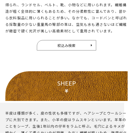
得られ、ランドセル、ベルト、靴、小物などに用いられます。繊維構
造が粗く全体的に薄くもあるため、その分柔軟性に富んでおり、昔か
ら衣料製品に用いられることが多い。なかでも、コードバンと呼ばれ
る採取量の少ない重量馬の臀部の革は、空気も水も通さないほど繊維
が緻密で硬く光沢が美しい高級素材として重用されています。
絞込み検索
SHEEP
羊
羊皮は種類が多く、皮の性状も多様ですが、ヘアシープとウールシー
プに大別できます。また、小羊の皮はラムスキンといいます。羊革の
ことをシープ、生後1年以内の仔羊をラムと呼ぶ。毛穴によるキメが
細かく、薄くて柔らかいのが特徴。ただし繊維が粗いため、強度が必