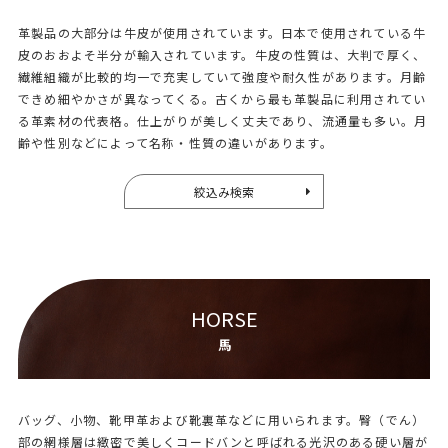
革製品の大部分は牛皮が使用されています。日本で使用されている牛
皮のおおよそ半分が輸入されています。牛皮の性質は、大判で厚く、
繊維組織が比較的均一で充実していて強度や耐久性があります。月齢
できめ細やかさが異なってくる。古くから最も革製品に利用されてい
る革素材の代表格。仕上がりが美しく丈夫であり、流通量も多い。月
齢や性別などによって名称・性質の違いがあります。
絞込み検索
HORSE
馬
バッグ、小物、靴甲革および靴裏革などに用いられます。臀（でん）
部の網様層は緻密で美しくコードバンと呼ばれる光沢のある硬い層が