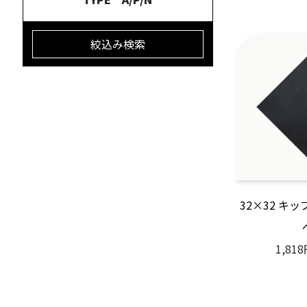
絞込み検索
32×32 キ
1,81