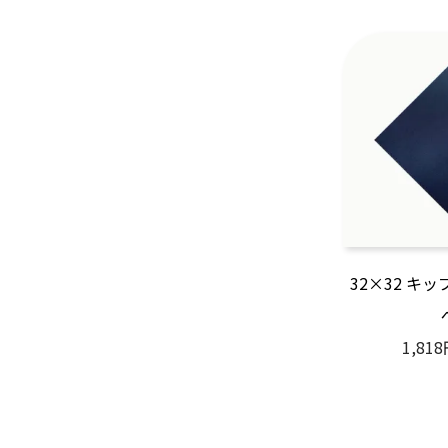
32×32 キ
1,81