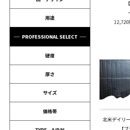
用途
12,72
PROFESSIONAL SELECT
硬度
厚さ
サイズ
価格帯
北米デイリ
【ブ
TYPE A/P/N