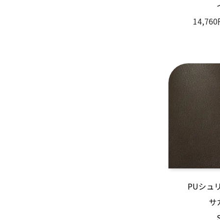
14,76
PUシュ
サ