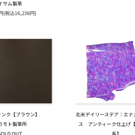
イサム製革
0円(税込16,236円)
リンク【ブラウン】
北米デイリーステア：エナ
カモト製革所
ス アンティーク仕上げ
SOLD OUT
系】