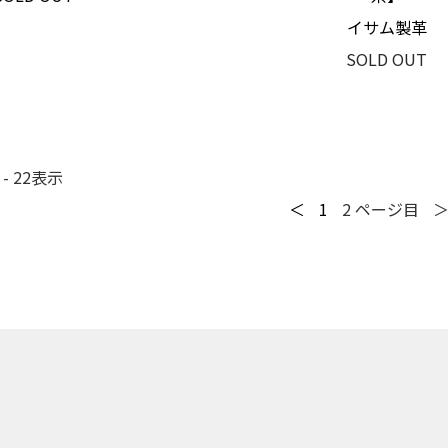
イサム製革
SOLD OUT
 - 22
表示
＜
1
2
ページ目