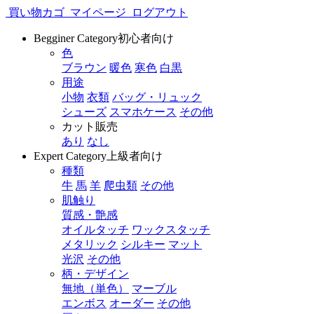
買い物カゴ
マイページ
ログアウト
Begginer Category
初心者向け
色
ブラウン
暖色
寒色
白黒
用途
小物
衣類
バッグ・リュック
シューズ
スマホケース
その他
カット販売
あり
なし
Expert Category
上級者向け
種類
牛
馬
羊
爬虫類
その他
肌触り
質感・艶感
オイルタッチ
ワックスタッチ
メタリック
シルキー
マット
光沢
その他
柄・デザイン
無地（単色）
マーブル
エンボス
オーダー
その他