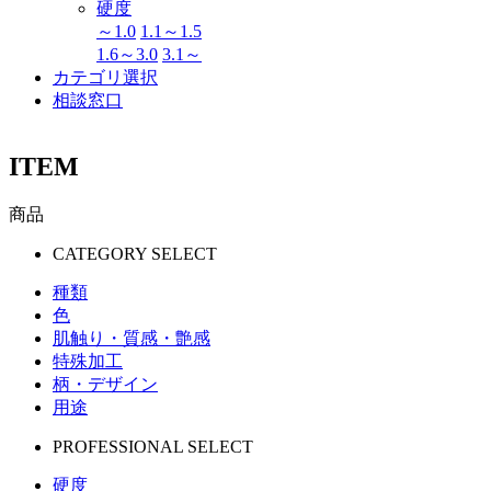
硬度
～1.0
1.1～1.5
1.6～3.0
3.1～
カテゴリ選択
相談窓口
ITEM
商品
CATEGORY SELECT
種類
色
肌触り・質感・艶感
特殊加工
柄・デザイン
用途
PROFESSIONAL SELECT
硬度