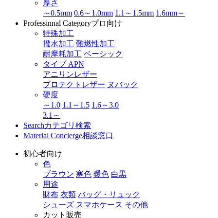
厚さ
～0.5mm
0.6～1.0mm
1.1～1.5mm
1.6mm～
Professinnal Category
プロ向け
特殊加工
撥水加工
難燃性加工
耐摩耗加工
ベーシック
タイプ APN
アニリンレザー
プロテクトレザー
ヌバック
硬度
～1.0
1.1～1.5
1.6～3.0
3.1～
Search
カテゴリ検索
Material Concierge
相談窓口
初心者向け
色
ブラウン
寒色
暖色
白黒
用途
財布
衣類
バッグ・リュック
シューズ
スマホケース
その他
カット販売