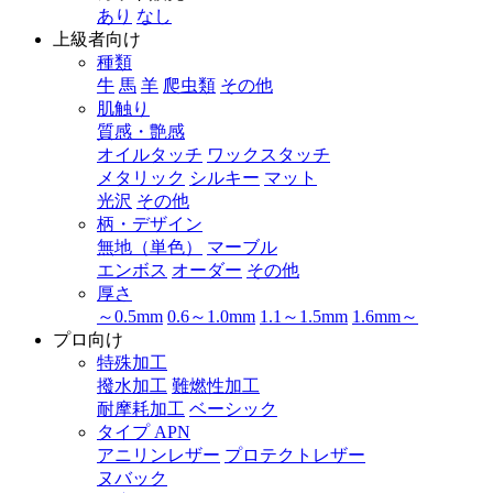
あり
なし
上級者向け
種類
牛
馬
羊
爬虫類
その他
肌触り
質感・艶感
オイルタッチ
ワックスタッチ
メタリック
シルキー
マット
光沢
その他
柄・デザイン
無地（単色）
マーブル
エンボス
オーダー
その他
厚さ
～0.5mm
0.6～1.0mm
1.1～1.5mm
1.6mm～
プロ向け
特殊加工
撥水加工
難燃性加工
耐摩耗加工
ベーシック
タイプ APN
アニリンレザー
プロテクトレザー
ヌバック