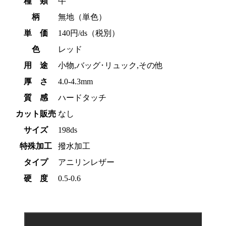
種 類
牛
柄
無地（単色）
単 価
140円/ds（税別）
色
レッド
用 途
小物,バッグ･リュック,その他
厚 さ
4.0-4.3mm
質 感
ハードタッチ
カット販売
なし
サイズ
198ds
特殊加工
撥水加工
タイプ
アニリンレザー
硬 度
0.5-0.6